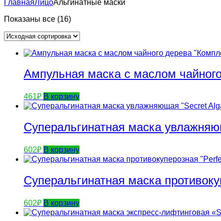
Главная
Лицо
Альгинатные маски
Показаны все (16)
Ампульная маска с маслом чайног
461
₽
В корзину
Суперальгинатная маска увлажняю
602
₽
В корзину
Суперальгинатная маска противоку
602
₽
В корзину