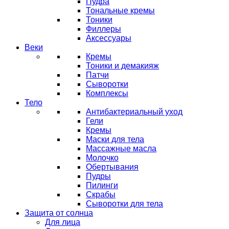
Пудра
Тональные кремы
Тоники
Филлеры
Аксессуары
Веки
Кремы
Тоники и демакияж
Патчи
Сыворотки
Комплексы
Тело
Антибактериальный уход
Гели
Кремы
Маски для тела
Массажные масла
Молочко
Обертывания
Пудры
Пилинги
Скрабы
Сыворотки для тела
Защита от солнца
Для лица