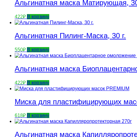
Альгинатная маска Матирующая, 30
422
₽
В корзину
Альгинатная Пилинг-Маска, 30 г.
550
₽
В корзину
Альгинатная маска Биоплацентарн
422
₽
В корзину
Миска для пластифицирующих ма
618
₽
В корзину
Альгинатная маска Капилляропрот