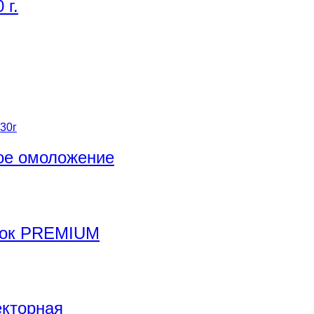
 г.
ое омоложение
сок PREMIUM
екторная