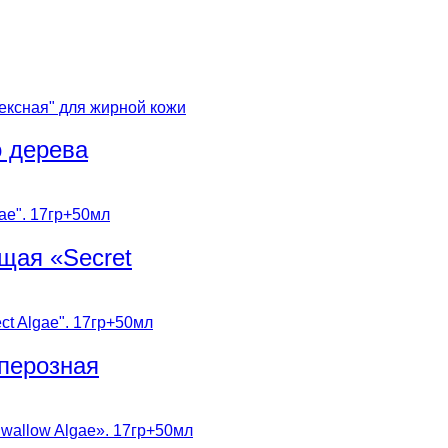
о дерева
щая «Secret
перозная