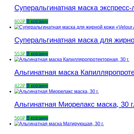
Суперальгинатная маска экспресс-
602
₽
В корзину
Суперальгинатная маска для жирно
553
₽
В корзину
Альгинатная маска Капилляропроте
422
₽
В корзину
Альгинатная Миорелакс маска, 30 г
560
₽
В корзину