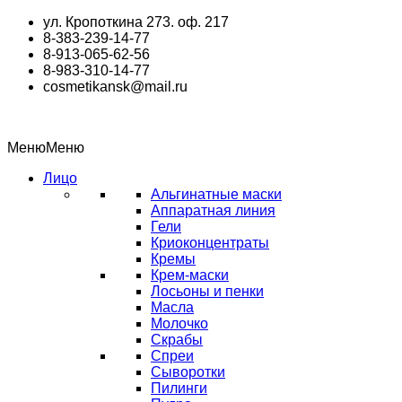
Перейти
ул. Кропоткина 273. оф. 217
к
8-383-239-14-77
содержимому
8-913-065-62-56
8-983-310-14-77
cosmetikansk@mail.ru
Меню
Меню
Лицо
Альгинатные маски
Аппаратная линия
Гели
Криоконцентраты
Кремы
Крем-маски
Лосьоны и пенки
Масла
Молочко
Скрабы
Спреи
Сыворотки
Пилинги