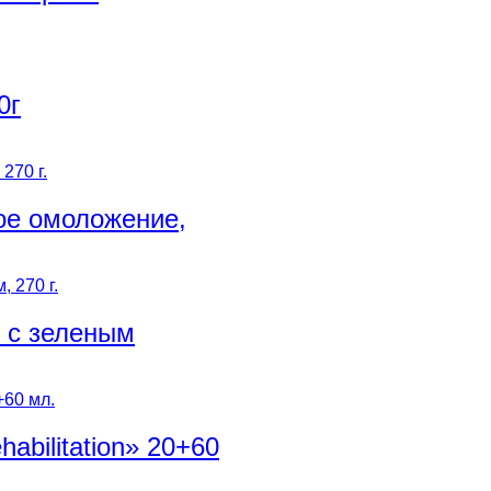
0г
ое омоложение,
 с зеленым
bilitation» 20+60