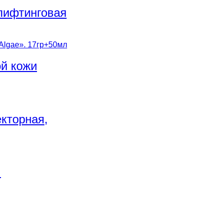
лифтинговая
й кожи
кторная,
.