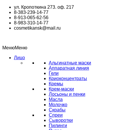
Перейти
ул. Кропоткина 273. оф. 217
к
8-383-239-14-77
содержимому
8-913-065-62-56
8-983-310-14-77
cosmetikansk@mail.ru
Меню
Меню
Лицо
Альгинатные маски
Аппаратная линия
Гели
Криоконцентраты
Кремы
Крем-маски
Лосьоны и пенки
Масла
Молочко
Скрабы
Спреи
Сыворотки
Пилинги