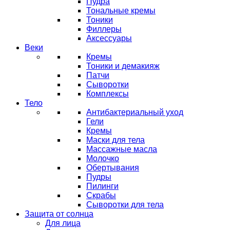
Пудра
Тональные кремы
Тоники
Филлеры
Аксессуары
Веки
Кремы
Тоники и демакияж
Патчи
Сыворотки
Комплексы
Тело
Антибактериальный уход
Гели
Кремы
Маски для тела
Массажные масла
Молочко
Обертывания
Пудры
Пилинги
Скрабы
Сыворотки для тела
Защита от солнца
Для лица