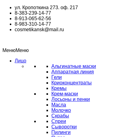
Перейти
ул. Кропоткина 273. оф. 217
к
8-383-239-14-77
содержимому
8-913-065-62-56
8-983-310-14-77
cosmetikansk@mail.ru
Меню
Меню
Лицо
Альгинатные маски
Аппаратная линия
Гели
Криоконцентраты
Кремы
Крем-маски
Лосьоны и пенки
Масла
Молочко
Скрабы
Спреи
Сыворотки
Пилинги