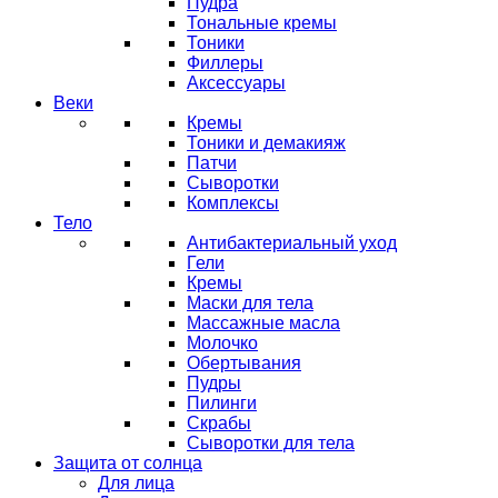
Пудра
Тональные кремы
Тоники
Филлеры
Аксессуары
Веки
Кремы
Тоники и демакияж
Патчи
Сыворотки
Комплексы
Тело
Антибактериальный уход
Гели
Кремы
Маски для тела
Массажные масла
Молочко
Обертывания
Пудры
Пилинги
Скрабы
Сыворотки для тела
Защита от солнца
Для лица