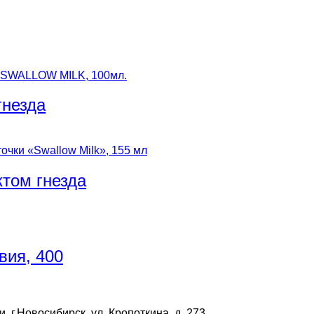
гнезда
ктом гнезда
вия, 400
г.Новосибирск. ул. Кропоткина, д. 273.