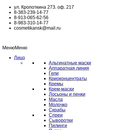
Перейти
ул. Кропоткина 273. оф. 217
к
8-383-239-14-77
содержимому
8-913-065-62-56
8-983-310-14-77
cosmetikansk@mail.ru
Меню
Меню
Лицо
Альгинатные маски
Аппаратная линия
Гели
Криоконцентраты
Кремы
Крем-маски
Лосьоны и пенки
Масла
Молочко
Скрабы
Спреи
Сыворотки
Пилинги