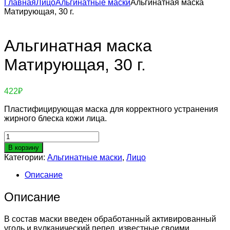
Главная
Лицо
Альгинатные маски
Альгинатная маска
Матирующая, 30 г.
Альгинатная маска
Матирующая, 30 г.
422
₽
Пластифицирующая маска для корректного устранения
жирного блеска кожи лица.
Количество
товара
В корзину
Альгинатная
Категории:
Альгинатные маски
,
Лицо
маска
Матирующая,
Описание
30
г.
Описание
В состав маски введен обработанный активированный
уголь и вулканический пепел, известные своими