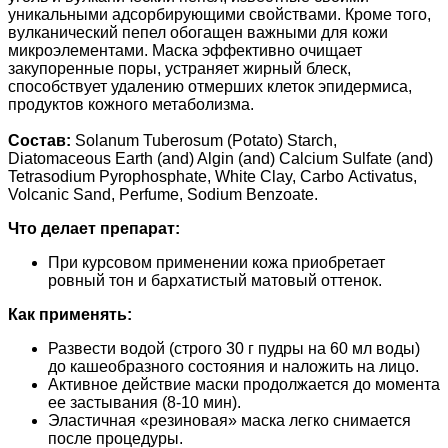
уникальными адсорбирующими свойствами. Кроме того,
вулканический пепел обогащен важными для кожи
микроэлементами. Маска эффективно очищает
закупоренные поры, устраняет жирный блеск,
способствует удалению отмерших клеток эпидермиса,
продуктов кожного метаболизма.
Состав:
Solanum Tuberosum (Potato) Starch,
Diatomaceous Earth (and) Algin (and) Calcium Sulfate (and)
Tetrasodium Pyrophosphate, White Clay, Сarbo Аctivatus,
Volcanic Sand, Perfume, Sodium Benzoate.
Что делает препарат:
При курсовом применении кожа приобретает
ровный тон и бархатистый матовый оттенок.
Как применять:
Развести водой (строго 30 г пудры на 60 мл воды)
до кашеобразного состояния и наложить на лицо.
Активное действие маски продолжается до момента
ее застывания (8-10 мин).
Эластичная «резиновая» маска легко снимается
после процедуры.