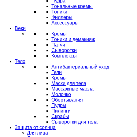
Пудра
Тональные кремы
Тоники
Филлеры
Аксессуары
Веки
Кремы
Тоники и демакияж
Патчи
Сыворотки
Комплексы
Тело
Антибактериальный уход
Гели
Кремы
Маски для тела
Массажные масла
Молочко
Обертывания
Пудры
Пилинги
Скрабы
Сыворотки для тела
Защита от солнца
Для лица