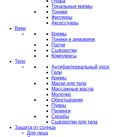
Пудра
Тональные кремы
Тоники
Филлеры
Аксессуары
Веки
Кремы
Тоники и демакияж
Патчи
Сыворотки
Комплексы
Тело
Антибактериальный уход
Гели
Кремы
Маски для тела
Массажные масла
Молочко
Обертывания
Пудры
Пилинги
Скрабы
Сыворотки для тела
Защита от солнца
Для лица