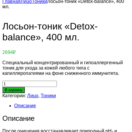
Главная
Лицо
Тоники
Лосьон-тоник «Detox-balance», 400
мл.
Лосьон-тоник «Detox-
balance», 400 мл.
2694
₽
Специальный концентрированный и гипоаллергенный
тоник для ухода за кожей любого типа с
капилляропатиями на фоне сниженного иммунитета.
Количество
товара
В корзину
Лосьон-
Категории:
Лицо
,
Тоники
тоник
«Detox-
Описание
balance»,
400
Описание
мл.
После очищения восстанавливает природный рН- и