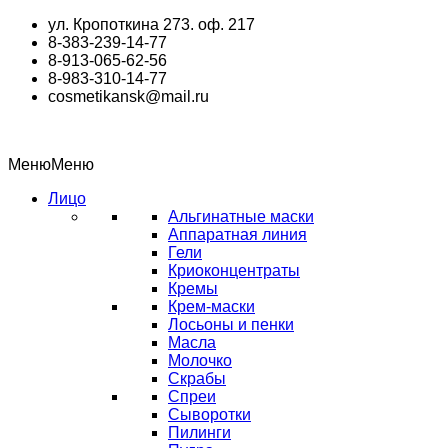
Перейти
ул. Кропоткина 273. оф. 217
к
8-383-239-14-77
содержимому
8-913-065-62-56
8-983-310-14-77
cosmetikansk@mail.ru
Меню
Меню
Лицо
Альгинатные маски
Аппаратная линия
Гели
Криоконцентраты
Кремы
Крем-маски
Лосьоны и пенки
Масла
Молочко
Скрабы
Спреи
Сыворотки
Пилинги