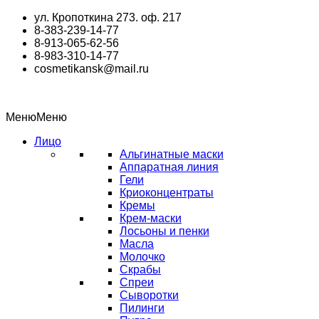
Перейти
ул. Кропоткина 273. оф. 217
к
8-383-239-14-77
содержимому
8-913-065-62-56
8-983-310-14-77
cosmetikansk@mail.ru
Меню
Меню
Лицо
Альгинатные маски
Аппаратная линия
Гели
Криоконцентраты
Кремы
Крем-маски
Лосьоны и пенки
Масла
Молочко
Скрабы
Спреи
Сыворотки
Пилинги