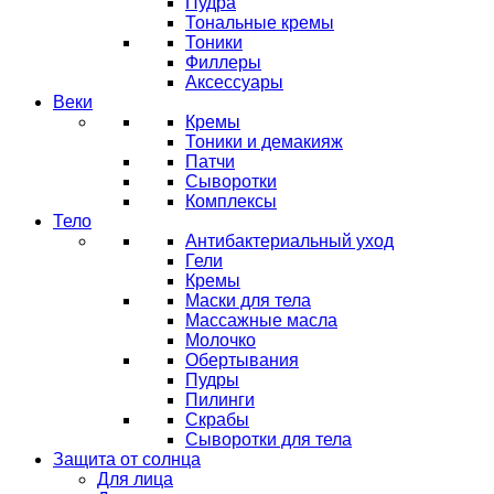
Пудра
Тональные кремы
Тоники
Филлеры
Аксессуары
Веки
Кремы
Тоники и демакияж
Патчи
Сыворотки
Комплексы
Тело
Антибактериальный уход
Гели
Кремы
Маски для тела
Массажные масла
Молочко
Обертывания
Пудры
Пилинги
Скрабы
Сыворотки для тела
Защита от солнца
Для лица