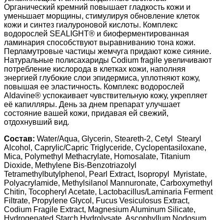
Органический кремний повышает гладкость кожи и
уменьшает морщины, стимулируя обновление клеток
кожи и синтез гиалуроновой кислоты. Комплекс
водорослей SEALIGHT® и биоферментированная
ламинария способствуют выравниванию тона кожи.
Перламутровые частицы жемчуга придают коже сияние.
Натуральные полисахариды Codium fragile увеличивают
потребление кислорода в клетках кожи, наполняя
энергией глубокие слои эпидермиса, уплотняют кожу,
повышая ее эластичность. Комплекс водорослей
Aldavine® успокаивает чувствительную кожу, укрепляет
её капилляры. День за днем препарат улучшает
состояние вашей кожи, придавая ей свежий,
отдохнувший вид.
Состав:
Water/Aqua, Glycerin, Steareth-2, Cetyl Stearyl
Alcohol, Caprylic/Capric Triglyceride, Cyclopentasiloxane,
Mica, Polymethyl Methacrylate, Homosalate, Titanium
Dioxide, Methylene Bis-Benzotriazolyl
Tetramethylbutylphenol, Pearl Extract, Isopropyl Myristate,
Polyacrylamide, Methylsilanol Mannuronate, Carboxymethyl
Chitin, Tocopheryl Acetate, Lactobacillus/Laminaria Ferment
Filtrate, Propylene Glycol, Fucus Vesiculosus Extract,
Codium Fragile Extract, Magnesium Aluminum Silicate,
Hydrogenated Starch Hydrolysate, Ascophyllum Nodosum