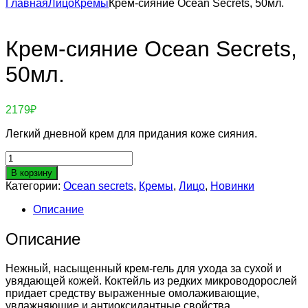
Главная
Лицо
Кремы
Крем-сияние Ocean Secrets, 50мл.
Крем-сияние Ocean Secrets,
50мл.
2179
₽
Легкий дневной крем для придания коже сияния.
Количество
товара
В корзину
Крем-
Категории:
Ocean secrets
,
Кремы
,
Лицо
,
Новинки
сияние
Ocean
Описание
Secrets,
50мл.
Описание
Нежный, насыщенный крем-гель для ухода за сухой и
увядающей кожей. Коктейль из редких микроводорослей
придает средству выраженные омолаживающие,
увлажняющие и антиоксидантные свойства.