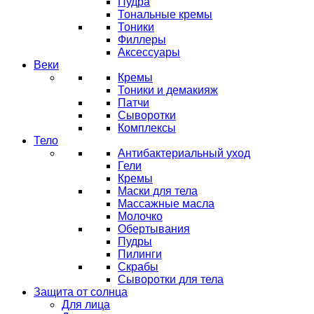
Пудра
Тональные кремы
Тоники
Филлеры
Аксессуары
Веки
Кремы
Тоники и демакияж
Патчи
Сыворотки
Комплексы
Тело
Антибактериальный уход
Гели
Кремы
Маски для тела
Массажные масла
Молочко
Обертывания
Пудры
Пилинги
Скрабы
Сыворотки для тела
Защита от солнца
Для лица