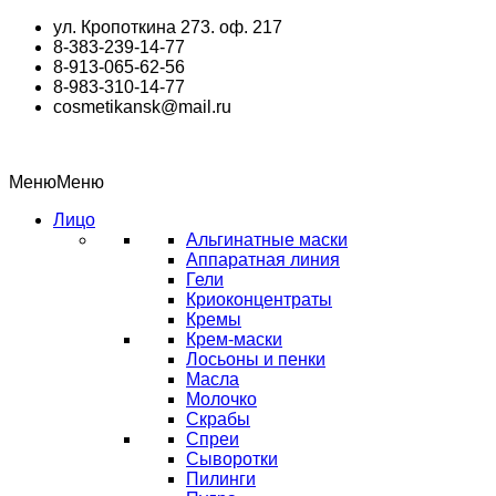
Перейти
ул. Кропоткина 273. оф. 217
к
8-383-239-14-77
содержимому
8-913-065-62-56
8-983-310-14-77
cosmetikansk@mail.ru
Меню
Меню
Лицо
Альгинатные маски
Аппаратная линия
Гели
Криоконцентраты
Кремы
Крем-маски
Лосьоны и пенки
Масла
Молочко
Скрабы
Спреи
Сыворотки
Пилинги