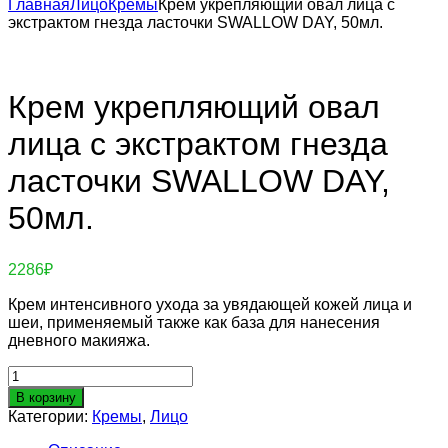
Главная
Лицо
Кремы
Крем укрепляющий овал лица с
экстрактом гнезда ласточки SWALLOW DAY, 50мл.
Крем укрепляющий овал
лица с экстрактом гнезда
ласточки SWALLOW DAY,
50мл.
2286
₽
Крем интенсивного ухода за увядающей кожей лица и
шеи, применяемый также как база для нанесения
дневного макияжа.
Количество
товара
В корзину
Крем
Категории:
Кремы
,
Лицо
укрепляющий
овал