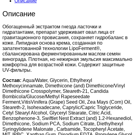
Описание
лица
с
Описание
экстрактом
гнезда
ласточки
Обогащенный экстрактом гнезда ласточки и
SWALLOW
гидратантами, препарат удерживает овал лица от
DAY,
гравитационного провисания, сохраняет гидробаланс в
50мл.
коже. Липидная основа крема, созданная по
запатентованной технологии LipoFerment®,
сбалансирована ферментированным маслом семян
винограда. Плотная, но нежирная эмульсия максимально
комфортна для возрастной кожи. Содержит защитные
UV-фильтры.
Состав:
Aqua/Water, Glycerin, Ethylhexyl
Methoxycinnamate, Dimethicone (and) Dimethicone/Vinyl
Dimethicone Crosspolymer, Steareth-21, Candida
Bombicola/Glucose/Methyl Rapeseedate
Ferment,VitisVinifera (Grape) Seed Oil, Zea Mays (Corn) Oil,
Steareth-2, Isohexadecane, Caprylic/Capric Triglyceride,
Cetyl Stearyl Alcohol, Glyceryl Stearate, Citric Acid,
Benzophenone-3, Swiftlet Nest Extract (and) 1.2-Hexanediol,
Dimethicone, Sodium PCA, Sodium Citrate, Diethylhexyl
Syringylidene Malonate , Carbamide, Tocopheryl Acetate,
MIT, IPBC, Xanthan Gum, Disodium EDTA, Propylene Glycol