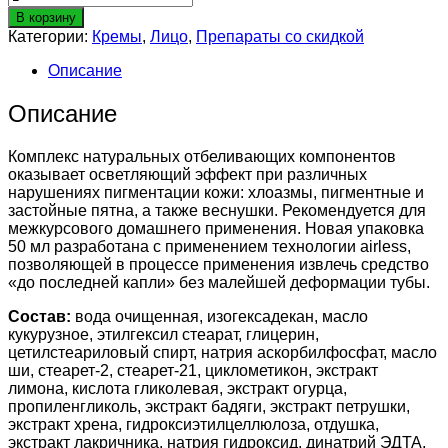
товара
В корзину
Крем-
Категории:
Кремы
,
Лицо
,
Препараты со скидкой
маска
депигментирующая,
Описание
65мл.
Описание
Комплекс натуральных отбеливающих компонентов
оказывает осветляющий эффект при различных
нарушениях пигментации кожи: хлоазмы, пигментные и
застойные пятна, а также веснушки. Рекомендуется для
межкурсового домашнего применения. Новая упаковка
50 мл разработана с применением технологии airless,
позволяющей в процессе применения извлечь средство
«до последней капли» без малейшей деформации тубы.
Состав:
вода очищенная, изогексадекан, масло
кукурузное, этилгексил стеарат, глицерин,
цетилстеариловый спирт, натрия аскорбилфосфат, масло
ши, стеарет-2, стеарет-21, циклометикон, экстракт
лимона, кислота гликолевая, экстракт огурца,
пропиленгликоль, экстракт бадяги, экстракт петрушки,
экстракт хрена, гидроксиэтилцеллюлоза, отдушка,
экстракт лакричника, натрия гидроксид, динатрий ЭДТА,