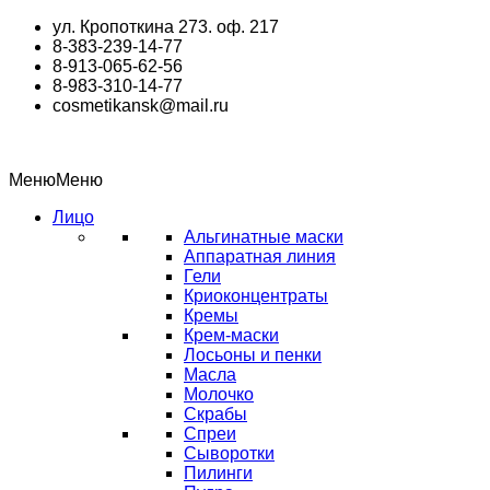
Перейти
ул. Кропоткина 273. оф. 217
к
8-383-239-14-77
содержимому
8-913-065-62-56
8-983-310-14-77
cosmetikansk@mail.ru
Меню
Меню
Лицо
Альгинатные маски
Аппаратная линия
Гели
Криоконцентраты
Кремы
Крем-маски
Лосьоны и пенки
Масла
Молочко
Скрабы
Спреи
Сыворотки
Пилинги