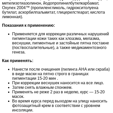
метилизотиазолинон, йодопропинилбутилкарбамат,
Oxynex 2004™ (пропиленгликоль, гидрокситолуена
бутилат, аскорбилпальмитат, глицерилстеарат, кислота
лимонная).
Показания к применению:
Применяется для коррекции различных нарушений
пигментации кожи таких как хлоазма, мелазма,
веснушки, пигментные и застойные пятна постакне
(поствоспалительные), а также медикаментозного
генеза.
Как применять:
Нанести после очищения (пилинга AHA или скраба)
в виде маски на пятно строго в границах
пигментации 15-20 мин .
При коррекции веснушек наносится на все лицо.
Затем снять влажным спонжем.
Применять не реже 2 раз в неделю, курс — 15-20
масок.
Во время курса перед выходом на улицу наносить
фотозащитный крем в соответствии с уровнем
инсоляции.