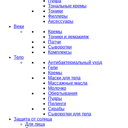
Пудра
Тональные кремы
Тоники
Филлеры
Аксессуары
Веки
Кремы
Тоники и демакияж
Патчи
Сыворотки
Комплексы
Тело
Антибактериальный уход
Гели
Кремы
Маски для тела
Массажные масла
Молочко
Обертывания
Пудры
Пилинги
Скрабы
Сыворотки для тела
Защита от солнца
Для лица